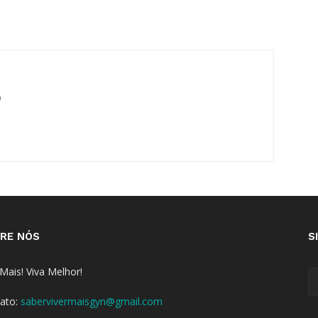
m
RE NÓS
S
 Mais! Viva Melhor!
ato:
sabervivermaisgyn@gmail.com