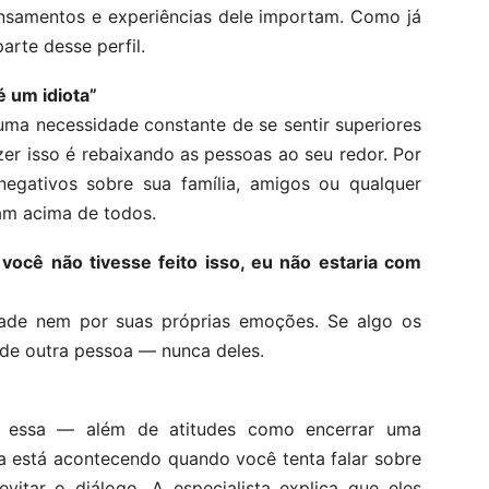
pensamentos e experiências dele importam. Como já
arte desse perfil.
é um idiota”
 uma necessidade constante de se sentir superiores
er isso é rebaixando as pessoas ao seu redor. Por
egativos sobre sua família, amigos ou qualquer
am acima de todos.
e você não tivesse feito isso, eu não estaria com
dade nem por suas próprias emoções. Se algo os
 de outra pessoa — nunca deles.
 essa — além de atitudes como encerrar uma
da está acontecendo quando você tenta falar sobre
itar o diálogo. A especialista explica que eles