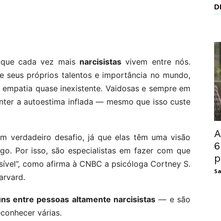
D
 que cada vez mais
narcisistas
vivem entre nós.
 seus próprios talentos e importância no mundo,
m empatia quase inexistente. Vaidosas e sempre em
nter a autoestima inflada — mesmo que isso custe
A
m verdadeiro desafio, já que elas têm uma visão
6
ogo. Por isso, são especialistas em fazer com que
p
visível”, como afirma à CNBC a psicóloga Cortney S.
Sa
arvard.
ns entre pessoas altamente narcisistas
— e são
econhecer várias.