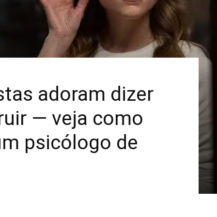
Mais
stas adoram dizer
truir — veja como
um psicólogo de