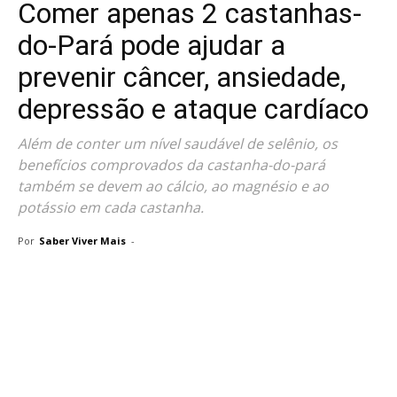
Comer apenas 2 castanhas-
do-Pará pode ajudar a
prevenir câncer, ansiedade,
depressão e ataque cardíaco
Além de conter um nível saudável de selênio, os
benefícios comprovados da castanha-do-pará
também se devem ao cálcio, ao magnésio e ao
potássio em cada castanha.
Por
Saber Viver Mais
-