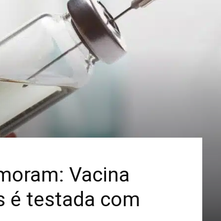
Mais
moram: Vacina
s é testada com