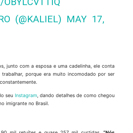
M/OBYLCVTTIQ
IRO (@KALIEL)
MAY 17,
os, junto com a esposa e uma cadelinha, ele conta
 trabalhar, porque era muito incomodado por ser
o constantemente.
 do seu
Instagram
, dando detalhes de como chegou
o imigrante no Brasil.
 90 mil retuítes e quase 257 mil curtidas.
“Nós