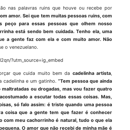
ção nas palavras ruins que houve ou recebe por
com amor. Sei que tem muitas pessoas ruins, com
mas peço para essas pessoas que olhem nosso
rinha está sendo bem cuidada. Tenho ela, uma
que a gente faz com ela e com muito amor. Não
sse o venezuelano.
H2qn/?utm_source=ig_embed
forçar que cuida muito bem da
cadelinha artista
,
 cadelinha e um gatinho.
“Tem pessoa que ainda
o maltratadas ou drogadas, mas vou fazer quatro
acostumado a escutar todas essas coisas. Mas,
isas, só falo assim: é triste quando uma pessoa
ra coisa que a gente tem que fazer é conhecer
ço com meu cachorrinho é natural, tudo o que ela
pequena. O amor que não recebi de minha mãe é