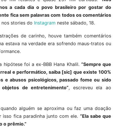
s a cada dia o povo brasileiro por gostar do
gente fica sem palavras com todos os comentários
z nos stories do
Instagram
neste sábado, 18.
trações de carinho, houve também comentários
ha estava na verdade era sofrendo maus-tratos ou
rformance.
 hipótese foi a ex-BBB Hana Khalil.
“Sempre que
real e performático, saiba [sic] que existe 100%
os e abusos psicológicos, passado fome ou sido
 objetos de entretenimento”
, escreveu ela ao
e quando alguém se aproxima ou faz uma doação
r isso fica paradinha junto com ele.
“Ela sabe que
o o prêmio.”