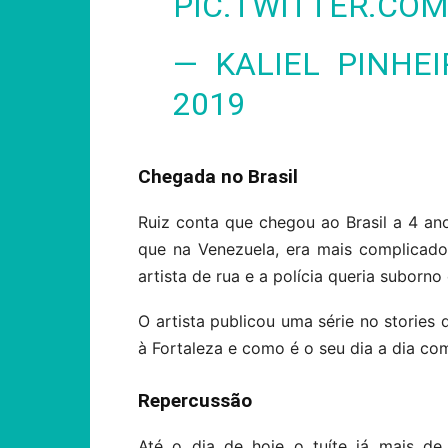
PIC.TWITTER.CO
— KALIEL PINHE
2019
Chegada no Brasil
Ruiz conta que chegou ao Brasil a 4 an
que na Venezuela, era mais complicado
artista de rua e a polícia queria suborn
O artista publicou uma série no stories
à Fortaleza e como é o seu dia a dia com
Repercussão
Até o dia de hoje o tuíte já mais de