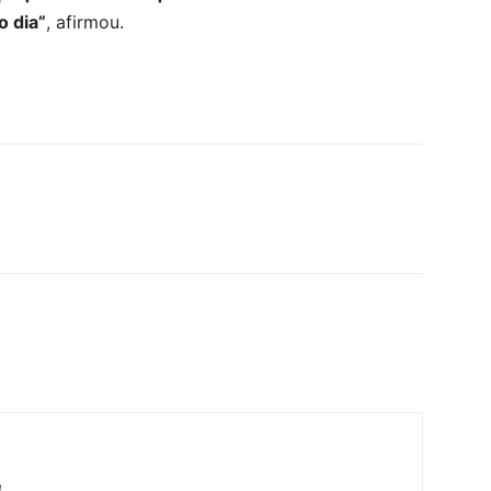
o dia”
, afirmou.
m