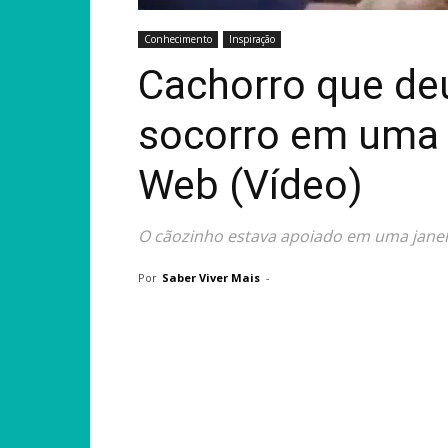
Conhecimento
Inspiração
Cachorro que de
socorro em uma
Web (Vídeo)
O cãozinho estava apoiado em uma janel
Por
Saber Viver Mais
-
Compartilhar