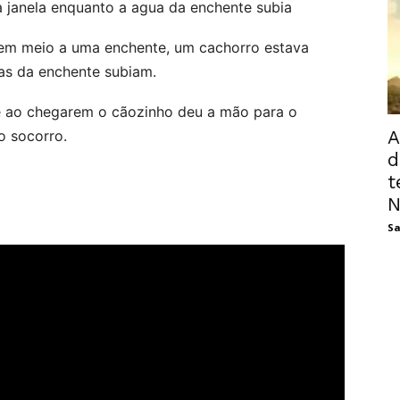
 janela enquanto a agua da enchente subia
 em meio a uma enchente, um cachorro estava
as da enchente subiam.
e ao chegarem o cãozinho deu a mão para o
A
o socorro.
d
t
N
Sa