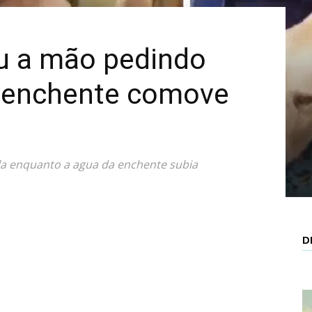
Mais
u a mão pedindo
 enchente comove
a enquanto a agua da enchente subia
D