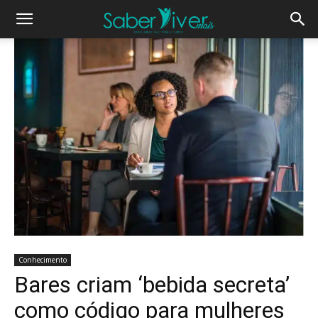
Conhecimento
Bares criam ‘bebida secreta’
como código para mulheres