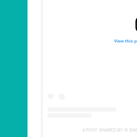
View this 
A POST SHARED BY 🌻 E