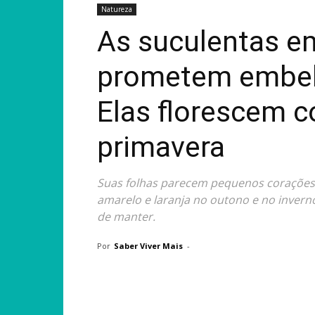
Natureza
As suculentas e
prometem embele
Elas florescem 
primavera
Suas folhas parecem pequenos corações 
amarelo e laranja no outono e no inverno
de manter.
Por
Saber Viver Mais
-