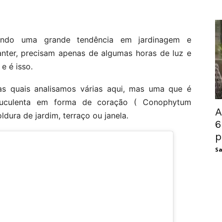
sendo uma grande tendência em jardinagem e
anter, precisam apenas de algumas horas de luz e
e é isso.
das quais analisamos várias aqui, mas uma que é
 suculenta em forma de coração ( Conophytum
A
dura de jardim, terraço ou janela.
6
p
Sa