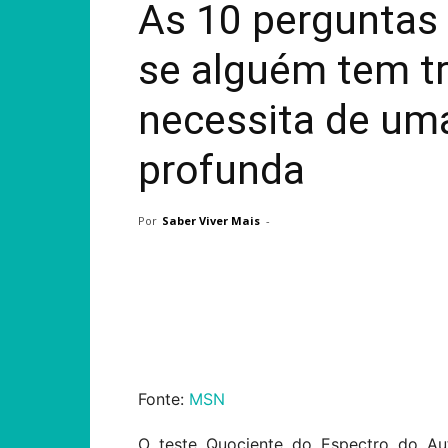
As 10 perguntas
se alguém tem t
necessita de um
profunda
Por
Saber Viver Mais
-
Compartilhar
Fonte:
MSN
O teste Quociente do Espectro do Au