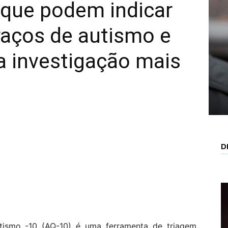
 que podem indicar
raços de autismo e
Mais
a investigação mais
D
tismo -10 (AQ-10) é uma ferramenta de triagem