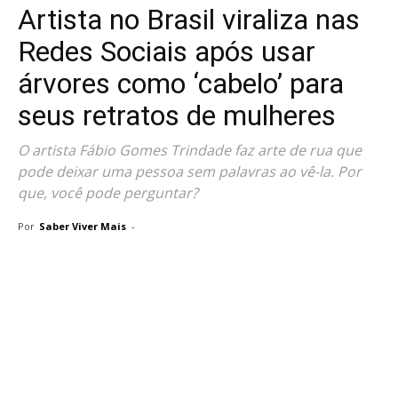
Artista no Brasil viraliza nas
Redes Sociais após usar
árvores como ‘cabelo’ para
seus retratos de mulheres
O artista Fábio Gomes Trindade faz arte de rua que
pode deixar uma pessoa sem palavras ao vê-la. Por
que, você pode perguntar?
Por
Saber Viver Mais
-