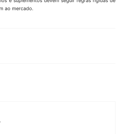
cios e suplementos devem seguir regras rígidas de
em ao mercado.
m