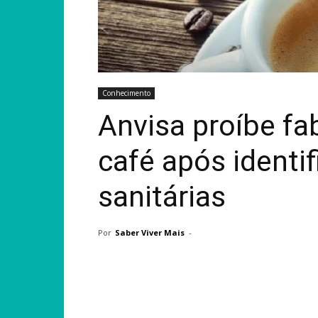
Conhecimento
Anvisa proíbe fa
café após identif
sanitárias
Por
Saber Viver Mais
-
Compartilhar