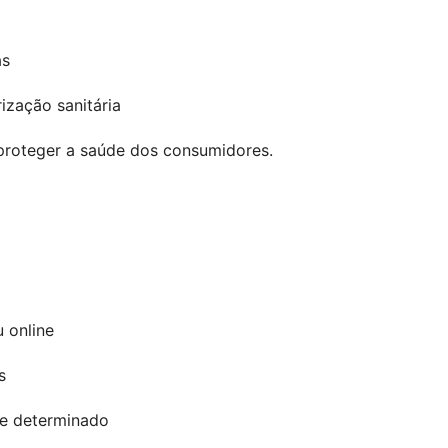
as
zação sanitária
 proteger a saúde dos consumidores.
 online
s
se determinado