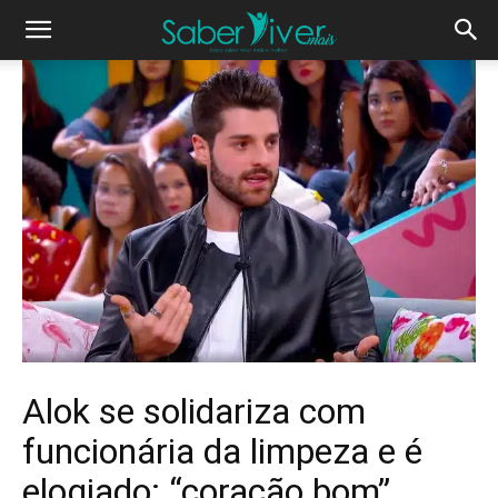
Alok se solidariza com
funcionária da limpeza e é
elogiado: “coração bom”