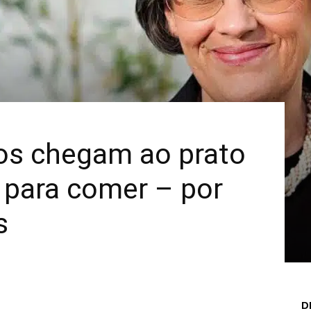
Mais
os chegam ao prato
 para comer – por
s
D