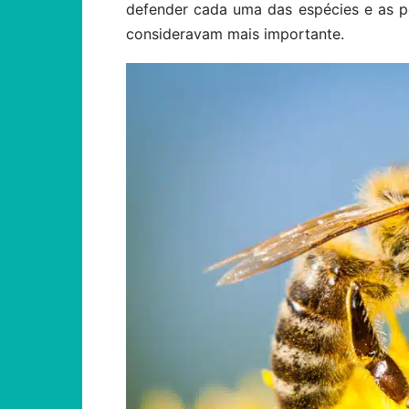
defender cada uma das espécies e as p
consideravam mais importante.