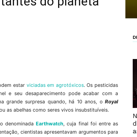
tantes do planeta
D
podem estar
viciadas em agrotóxicos
. Os pesticidas
mel e seu desaparecimento pode acabar com a
ma grande surpresa quando, há 10 anos, o
Royal
u as abelhas como seres vivos insubstituíveis.
N
d
ção denominada
Earthwatch
, cuja final foi entre as
a
sentação, cientistas apresentavam argumentos para