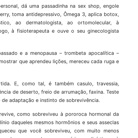
personal, dá uma passadinha na sex shop, engole
berry, toma antidepressivo, Ômega 3, aplica botox,
tico, ao dermatologista, ao ortomolecular, à
ólogo, à fisioterapeuta e ouve o seu ginecologista
passado e a menopausa – trombeta apocalítica –
 mostrar que aprendeu lições, mereceu cada ruga e
da. E, como tal, é também casulo, travessia,
ncia de deserto, freio de arrumação, faxina. Teste
e de adaptação e instinto de sobrevivência.
revive, como sobreviveu à pororoca hormonal da
clínio daqueles mesmos hormônios e seus asseclas
squeceu que você sobreviveu, com muito menos