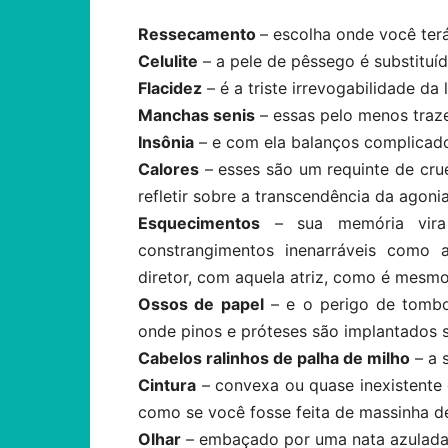
Ressecamento
– escolha onde você terá
Celulite
– a pele de pêssego é substituíd
Flacidez
– é a triste irrevogabilidade da 
Manchas senis
– essas pelo menos traz
Insônia
– e com ela balanços complicado
Calores
– esses são um requinte de cru
refletir sobre a transcendência da agoni
Esquecimentos
– sua memória vira
constrangimentos inenarráveis como a
diretor, com aquela atriz, como é mesm
Ossos de papel
– e o perigo de tombos
onde pinos e próteses são implantados 
Cabelos ralinhos de palha de milho
– a 
Cintura
– convexa ou quase inexistente 
como se você fosse feita de massinha d
Olhar
– embaçado por uma nata azulada (c