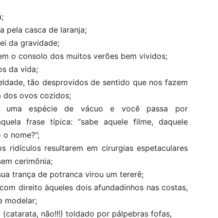
;
a pela casca de laranja;
lei da gravidade;
em o consolo dos muitos verões bem vividos;
s da vida;
eldade, tão desprovidos de sentido que nos fazem
a dos ovos cozidos;
 uma espécie de vácuo e você passa por
quela frase típica: “sabe aquele filme, daquele
o o nome?”;
 ridículos resultarem em cirurgias espetaculares
sem cerimônia;
sua trança de potranca virou um tererê;
com direito àqueles dois afundadinhos nas costas,
e modelar;
atarata, não!!!) toldado por pálpebras fofas,