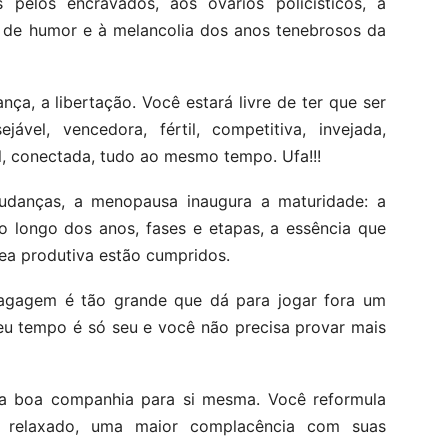
s pelos encravados, aos ovários policísticos, à
o de humor e à melancolia dos anos tenebrosos da
ça, a libertação. Você estará livre de ter que ser
ejável, vencedora, fértil, competitiva, invejada,
al, conectada, tudo ao mesmo tempo. Ufa!!!
udanças, a menopausa inaugura a maturidade: a
o longo dos anos, fases e etapas, a essência que
ea produtiva estão cumpridos.
bagagem é tão grande que dá para jogar fora um
eu tempo é só seu e você não precisa provar mais
ma boa companhia para si mesma. Você reformula
 relaxado, uma maior complacência com suas