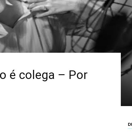
Mais
 é colega – Por
D