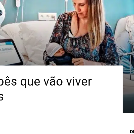
Mais
ês que vão viver
s
D