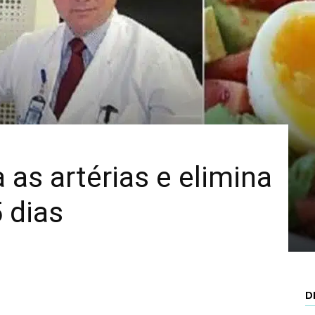
Mais
 as artérias e elimina
 dias
D