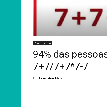
Conhecimento
94% das pessoas
7+7/7+7*7-7
Por
Saber Viver Mais
-
Compartilhar