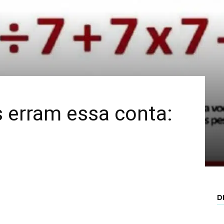
Mais
 erram essa conta:
D