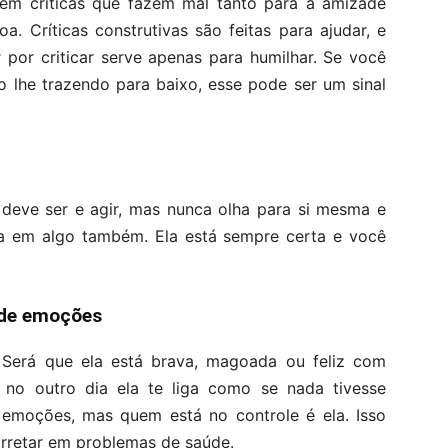
stem críticas que fazem mal tanto para a amizade
. Críticas construtivas são feitas para ajudar, e
r por criticar serve apenas para humilhar. Se você
o lhe trazendo para baixo, esse pode ser um sinal
deve ser e agir, mas nunca olha para si mesma e
a em algo também. Ela está sempre certa e você
 de emoções
 Será que ela está brava, magoada ou feliz com
 no outro dia ela te liga como se nada tivesse
 emoções, mas quem está no controle é ela. Isso
rretar em problemas de saúde.