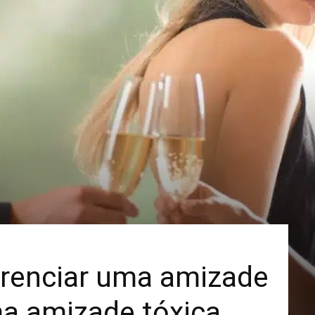
Mais
ferenciar uma amizade
ma amizade tóxica