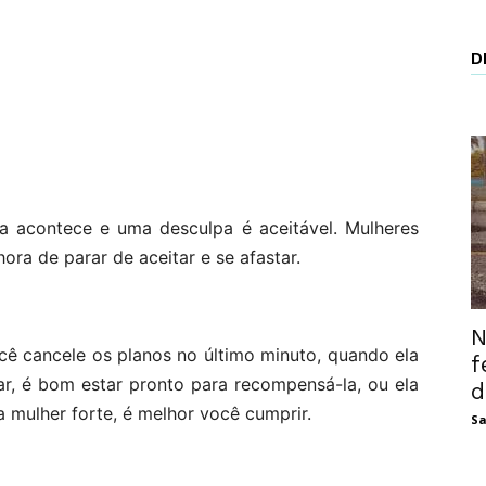
D
a acontece e uma desculpa é aceitável. Mulheres
ra de parar de aceitar e se afastar.
N
cê cancele os planos no último minuto, quando ela
f
lar, é bom estar pronto para recompensá-la, ou ela
d
a mulher forte, é melhor você cumprir.
Sa