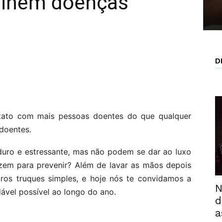
vinem doenças
D
tato com mais pessoas doentes do que qualquer
 doentes.
duro e estressante, mas não podem se dar ao luxo
zem para prevenir? Além de lavar as mãos depois
tros truques simples, e hoje nós te convidamos a
N
dável possível ao longo do ano.
d
a