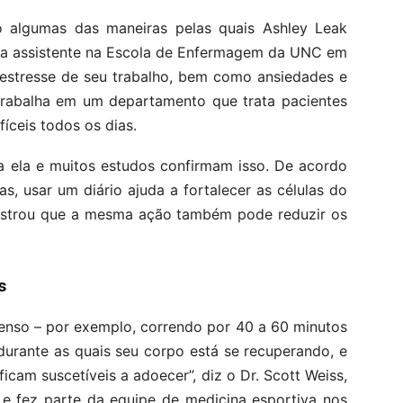
ão algumas das maneiras pelas quais Ashley Leak
ra assistente na Escola de Enfermagem da UNC em
o estresse de seu trabalho, bem como ansiedades e
trabalha em um departamento que trata pacientes
fíceis todos os dias.
ra ela e muitos estudos confirmam isso. De acordo
, usar um diário ajuda a fortalecer as células do
mostrou que a mesma ação também pode reduzir os
s
enso – por exemplo, correndo por 40 a 60 minutos
urante as quais seu corpo está se recuperando, e
am suscetíveis a adoecer”, diz o Dr. Scott Weiss,
 e fez parte da equipe de medicina esportiva nos